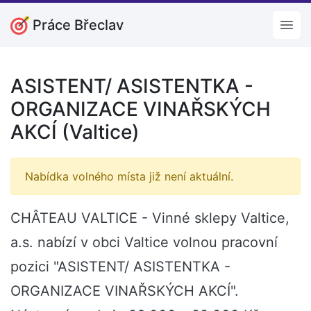
Práce Břeclav
Open
ASISTENT/ ASISTENTKA -
ORGANIZACE VINAŘSKÝCH
AKCÍ (Valtice)
Nabídka volného místa již není aktuální.
CHÂTEAU VALTICE - Vinné sklepy Valtice,
a.s. nabízí v obci Valtice volnou pracovní
pozici "ASISTENT/ ASISTENTKA -
ORGANIZACE VINAŘSKÝCH AKCÍ".