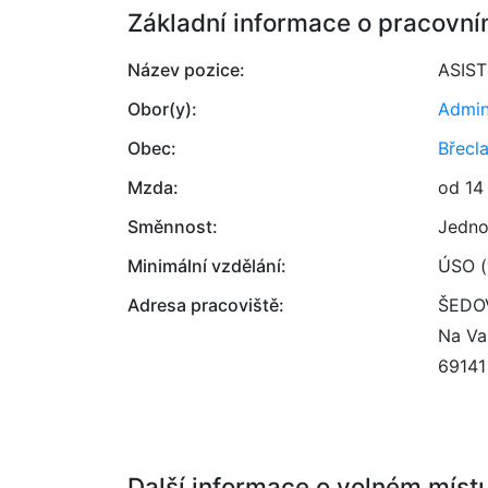
Základní informace o pracovní
Název pozice:
ASIS
Obor(y):
Admin
Obec:
Břecl
Mzda:
od 14
Směnnost:
Jedno
Minimální vzdělání:
ÚSO (
Adresa pracoviště:
ŠEDOV
Na Va
69141
Další informace o volném míst