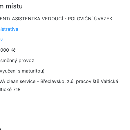
m místu
TENT/ ASISTENTKA VEDOUCÍ - POLOVIČNÍ ÚVAZEK
istrativa
av
 000 Kč
směnný provoz
vyučení s maturitou)
Á clean service - Břeclavsko, z.ú. pracoviště Valtická
ltické 718
u