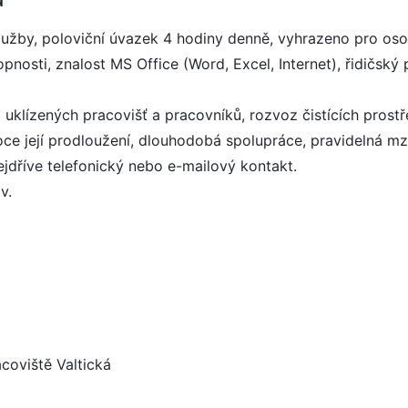
služby, poloviční úvazek 4 hodiny denně, vyhrazeno pro os
sti, znalost MS Office (Word, Excel, Internet), řidičský pr
a uklízených pracovišť a pracovníků, rozvoz čistících prost
ce její prodloužení, dlouhodobá spolupráce, pravidelná mz
dříve telefonický nebo e-mailový kontakt.
v.
coviště Valtická