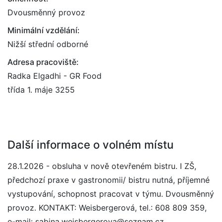
Dvousměnný provoz
Minimální vzdělání:
Nižší střední odborné
Adresa pracoviště:
Radka Elgadhi - GR Food
třída 1. máje 3255
Další informace o volném místu
28.1.2026 - obsluha v nově otevřeném bistru. I ZŠ,
předchozí praxe v gastronomii/ bistru nutná, příjemné
vystupování, schopnost pracovat v týmu. Dvousměnný
provoz. KONTAKT: Weisbergerová, tel.: 608 809 359,
e-mail: sabina.weisbergerova@seznam.cz