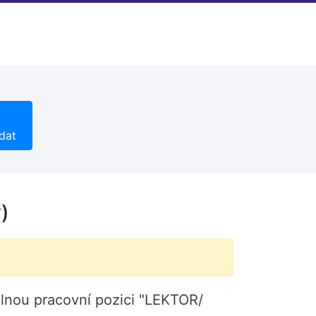
dat
)
olnou pracovní pozici "LEKTOR/