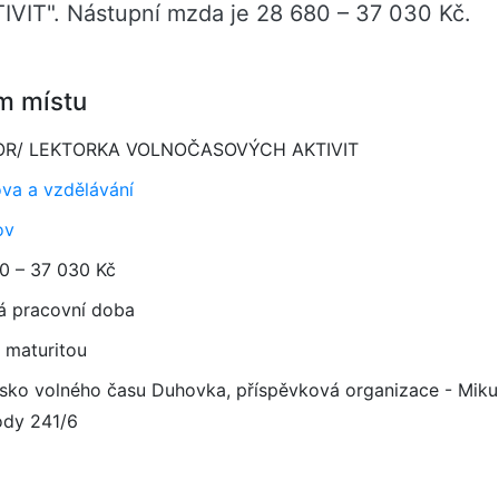
". Nástupní mzda je 28 680 – 37 030 Kč.
m místu
OR/ LEKTORKA VOLNOČASOVÝCH AKTIVIT
va a vzdělávání
ov
0 – 37 030 Kč
á pracovní doba
 maturitou
isko volného času Duhovka, příspěvková organizace - Miku
dy 241/6