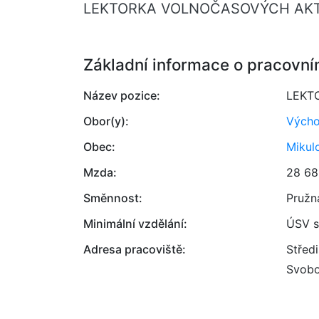
LEKTORKA VOLNOČASOVÝCH AKTIVIT
Základní informace o pracovní
Název pozice:
LEKT
Obor(y):
Výcho
Obec:
Mikul
Mzda:
28 68
Směnnost:
Pružn
Minimální vzdělání:
ÚSV s
Adresa pracoviště:
Střed
Svobo