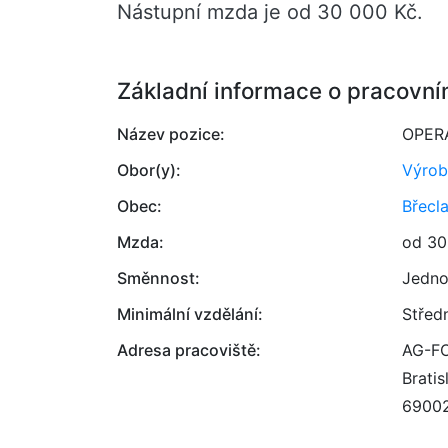
Nástupní mzda je od 30 000 Kč.
Základní informace o pracovní
Název pozice:
OPER
Obor(y):
Výrob
Obec:
Břecl
Mzda:
od 30
Směnnost:
Jedno
Minimální vzdělání:
Střed
Adresa pracoviště:
AG-FO
Brati
6900