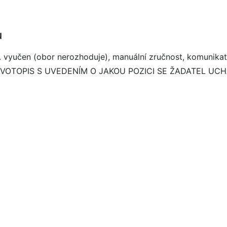
u
n. vyučen (obor nerozhoduje), manuální zručnost, komunikat
IVOTOPIS S UVEDENÍM O JAKOU POZICI SE ŽADATEL UCHÁZÍ 