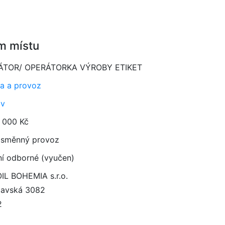
m místu
ÁTOR/ OPERÁTORKA VÝROBY ETIKET
a a provoz
av
 000 Kč
směnný provoz
ní odborné (vyučen)
IL BOHEMIA s.r.o.
slavská 3082
2