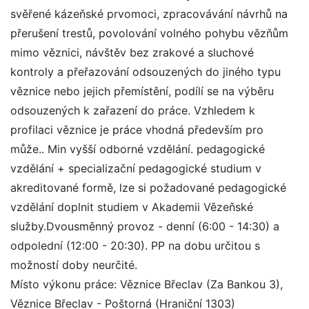
svěřené kázeňské prvomoci, zpracovávání návrhů na
přerušení trestů, povolování volného pohybu vězňům
mimo věznici, návštěv bez zrakové a sluchové
kontroly a přeřazování odsouzených do jiného typu
věznice nebo jejich přemístění, podílí se na výběru
odsouzených k zařazení do práce. Vzhledem k
profilaci věznice je práce vhodná především pro
může.. Min vyšší odborné vzdělání. pedagogické
vzdělání + specializační pedagogické studium v
akreditované formě, lze si požadované pedagogické
vzdělání doplnit studiem v Akademii Vězeňské
služby.Dvousměnný provoz - denní (6:00 - 14:30) a
odpolední (12:00 - 20:30). PP na dobu určitou s
možností doby neurčité.
Místo výkonu práce: Věznice Břeclav (Za Bankou 3),
Věznice Břeclav - Poštorná (Hraniční 1303)