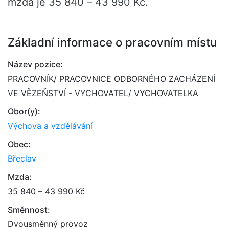
mzda je 35 840 – 43 990 Kč.
Základní informace o pracovním místu
Název pozice:
PRACOVNÍK/ PRACOVNICE ODBORNÉHO ZACHÁZENÍ
VE VĚZEŇSTVÍ - VYCHOVATEL/ VYCHOVATELKA
Obor(y):
Výchova a vzdělávání
Obec:
Břeclav
Mzda:
35 840 – 43 990 Kč
Směnnost:
Dvousměnný provoz