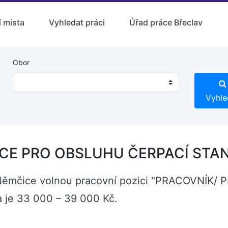
 místa
Vyhledat práci
Úřad práce Břeclav
Obor
Vyhle
E PRO OBSLUHU ČERPACÍ STANI
lké Němčice volnou pracovní pozici "PRACOVN
 je 33 000 – 39 000 Kč.