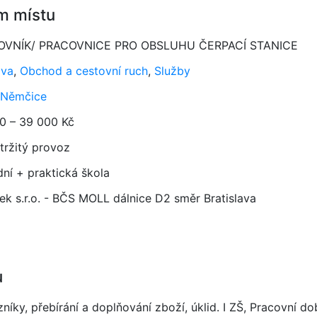
m místu
OVNÍK/ PRACOVNICE PRO OBSLUHU ČERPACÍ STANICE
ava
,
Obchod a cestovní ruch
,
Služby
 Němčice
0 – 39 000 Kč
tržitý provoz
dní + praktická škola
ek s.r.o. - BČS MOLL dálnice D2 směr Bratislava
u
íky, přebírání a doplňování zboží, úklid. I ZŠ, Pracovní d