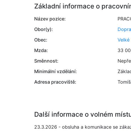
Základní informace o pracovní
Název pozice:
PRAC
Obor(y):
Dopr
Obec:
Velké
Mzda:
33 00
Směnnost:
Nepře
Minimální vzdělání:
Zákla
Adresa pracoviště:
Tomíš
Další informace o volném míst
23.3.2026 - obsluha a komunikace se zákazn