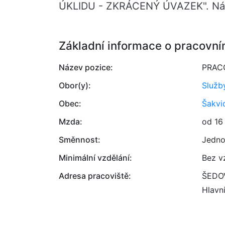
ÚKLIDU - ZKRÁCENÝ ÚVAZEK". Nást
Základní informace o pracovní
Název pozice:
PRAC
Obor(y):
Služb
Obec:
Šakvi
Mzda:
od 16
Směnnost:
Jedno
Minimální vzdělání:
Bez v
Adresa pracoviště:
ŠEDOV
Hlavn