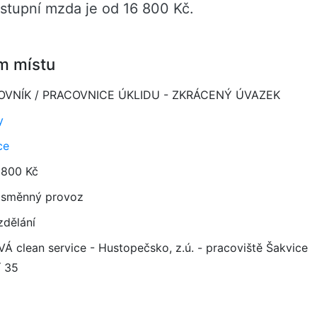
upní mzda je od 16 800 Kč.
m místu
OVNÍK / PRACOVNICE ÚKLIDU - ZKRÁCENÝ ÚVAZEK
y
ce
 800 Kč
směnný provoz
zdělání
Á clean service - Hustopečsko, z.ú. - pracoviště Šakvice
í 35