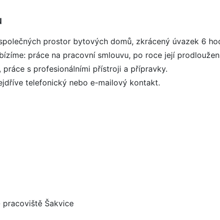
u
a společných prostor bytových domů, zkrácený úvazek 6 hod
abízíme: práce na pracovní smlouvu, po roce její prodlouže
ráce s profesionálními přístroji a přípravky.
dříve telefonický nebo e-mailový kontakt.
- pracoviště Šakvice