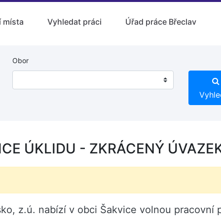
 místa
Vyhledat práci
Úřad práce Břeclav
Obor
Vyhle
CE ÚKLIDU - ZKRÁCENÝ ÚVAZEK 
ko, z.ú. nabízí v obci Šakvice volnou pracov