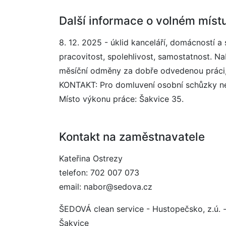
Další informace o volném míst
8. 12. 2025 - úklid kanceláří, domácností 
pracovitost, spolehlivost, samostatnost. N
měsíční odměny za dobře odvedenou práci, p
KONTAKT: Pro domluvení osobní schůzky nej
Místo výkonu práce: Šakvice 35.
Kontakt na zaměstnavatele
Kateřina Ostrezy
telefon: 702 007 073
email: nabor@sedova.cz
ŠEDOVÁ clean service - Hustopečsko, z.ú. 
Šakvice