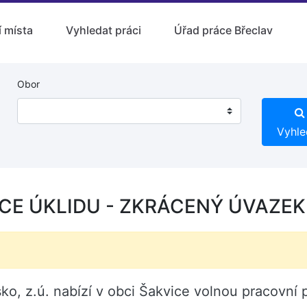
 místa
Vyhledat práci
Úřad práce Břeclav
Obor
Vyhle
E ÚKLIDU - ZKRÁCENÝ ÚVAZEK 
ko, z.ú. nabízí v obci Šakvice volnou pracov