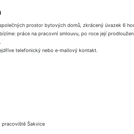
u
a společných prostor bytových domů, zkrácený úvazek 6 hod
abízíme: práce na pracovní smlouvu, po roce její prodlouže
.
dříve telefonický nebo e-mailový kontakt.
- pracoviště Šakvice