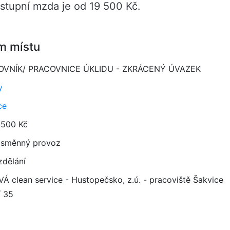
upní mzda je od 19 500 Kč.
m místu
OVNÍK/ PRACOVNICE ÚKLIDU - ZKRÁCENÝ ÚVAZEK
y
ce
 500 Kč
směnný provoz
zdělání
Á clean service - Hustopečsko, z.ú. - pracoviště Šakvice
í 35