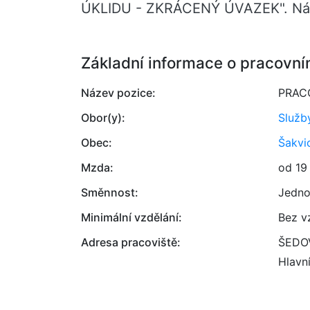
ÚKLIDU - ZKRÁCENÝ ÚVAZEK". Nást
Základní informace o pracovní
Název pozice:
PRAC
Obor(y):
Služb
Obec:
Šakvi
Mzda:
od 19
Směnnost:
Jedno
Minimální vzdělání:
Bez v
Adresa pracoviště:
ŠEDOV
Hlavn