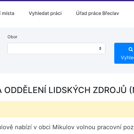
 místa
Vyhledat práci
Úřad práce Břeclav
Obor
Vyhle
 ODDĚLENÍ LIDSKÝCH ZDROJŮ (M
kulově nabízí v obci Mikulov volnou pracovní 