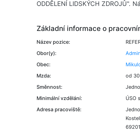
ODDĚLENÍ LIDSKÝCH ZDROJŮ". Nás
Základní informace o pracovní
Název pozice:
REFE
Obor(y):
Admin
Obec:
Mikul
Mzda:
od 30
Směnnost:
Jedno
Minimální vzdělání:
ÚSO s
Adresa pracoviště:
Jedno
Koste
6920