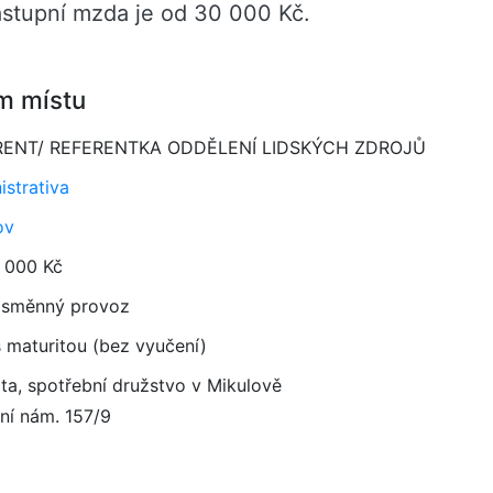
tupní mzda je od 30 000 Kč.
m místu
RENT/ REFERENTKA ODDĚLENÍ LIDSKÝCH ZDROJŮ
istrativa
ov
 000 Kč
směnný provoz
 maturitou (bez vyučení)
ta, spotřební družstvo v Mikulově
lní nám. 157/9
1