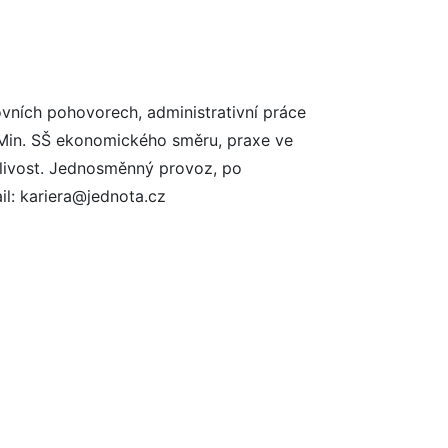
ovních pohovorech, administrativní práce
 Min. SŠ ekonomického směru, praxe ve
člivost. Jednosměnný provoz, po
l: kariera@jednota.cz