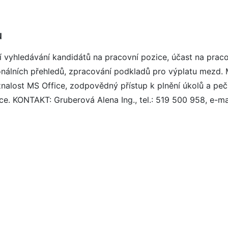
u
ní vyhledávání kandidátů na pracovní pozice, účast na prac
onálních přehledů, zpracování podkladů pro výplatu mezd.
nalost MS Office, zodpovědný přístup k plnění úkolů a pe
. KONTAKT: Gruberová Alena Ing., tel.: 519 500 958, e-mai