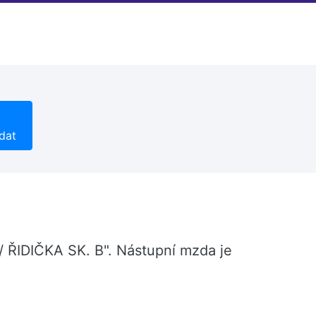
dat
Č/ ŘIDIČKA SK. B". Nástupní mzda je