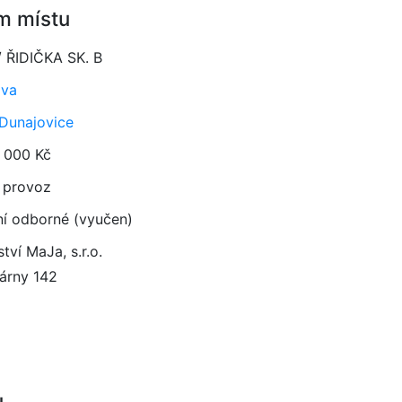
m místu
/ ŘIDIČKA SK. B
ava
 Dunajovice
 000 Kč
 provoz
ní odborné (vyučen)
tví MaJa, s.r.o.
árny 142
5
u