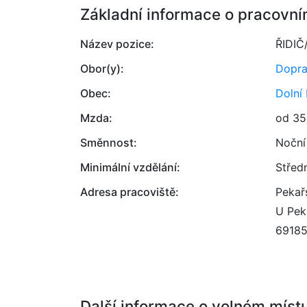
Základní informace o pracovní
Název pozice:
ŘIDIČ
Obor(y):
Dopr
Obec:
Dolní
Mzda:
od 35
Směnnost:
Noční
Minimální vzdělání:
Střed
Adresa pracoviště:
Pekařs
U Pek
6918
Další informace o volném míst