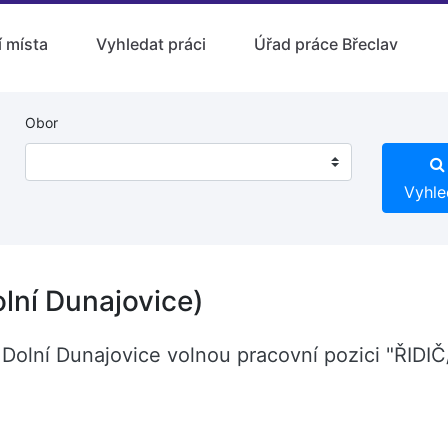
 místa
Vyhledat práci
Úřad práce Břeclav
Obor
Vyhle
lní Dunajovice)
ci Dolní Dunajovice volnou pracovní pozici "ŘIDI