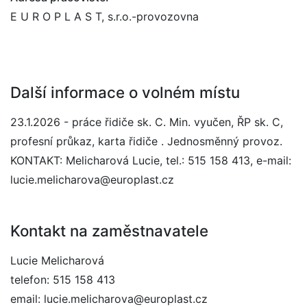
E U R O P L A S T, s.r.o.-provozovna
Další informace o volném místu
23.1.2026 - práce řidiče sk. C. Min. vyučen, ŘP sk. C,
profesní průkaz, karta řidiče . Jednosměnný provoz.
KONTAKT: Melicharová Lucie, tel.: 515 158 413, e-mail:
lucie.melicharova@europlast.cz
Kontakt na zaměstnavatele
Lucie Melicharová
telefon: 515 158 413
email: lucie.melicharova@europlast.cz