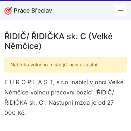
Práce Břeclav
Open
ŘIDIČ/ ŘIDIČKA sk. C (Velké
Němčice)
Nabídka volného místa již není aktuální.
E U R O P L A S T, s.r.o. nabízí v obci Velké
Němčice volnou pracovní pozici "ŘIDIČ/
ŘIDIČKA sk. C". Nástupní mzda je od 27
000 Kč.