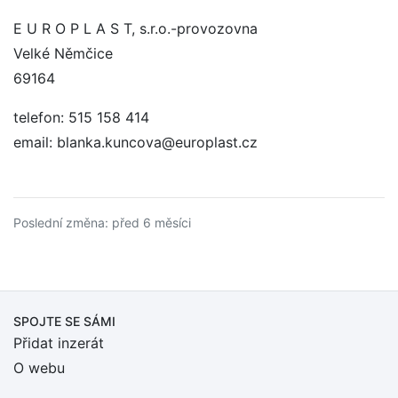
E U R O P L A S T, s.r.o.-provozovna
Velké Němčice
69164
telefon: 515 158 414
email: blanka.kuncova@europlast.cz
Poslední změna: před 6 měsíci
SPOJTE SE SÁMI
Přidat inzerát
O webu