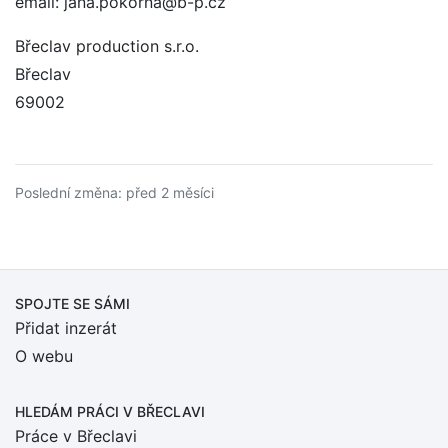
email: jana.pokorna@b-p.cz
Břeclav production s.r.o.
Břeclav
69002
Poslední změna: před 2 měsíci
SPOJTE SE SÁMI
Přidat inzerát
O webu
HLEDÁM PRÁCI
V BŘECLAVI
Práce v Břeclavi