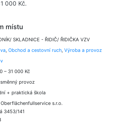
31 000 Kč.
m místu
NÍK/ SKLADNICE - ŘIDIČ/ ŘIDIČKA VZV
ava
,
Obchod a cestovní ruch
,
Výroba a provoz
av
0 – 31 000 Kč
směnný provoz
dní + praktická škola
Oberflächenfullservice s.r.o.
ká 3453/141
3