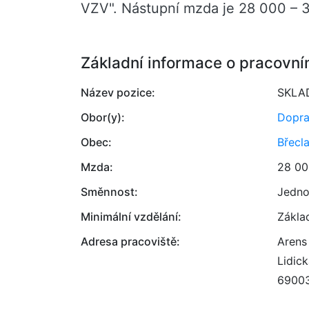
VZV". Nástupní mzda je 28 000 – 
Základní informace o pracovní
Název pozice:
SKLAD
Obor(y):
Dopr
Obec:
Břecl
Mzda:
28 00
Směnnost:
Jedno
Minimální vzdělání:
Zákla
Adresa pracoviště:
Arens 
Lidic
6900