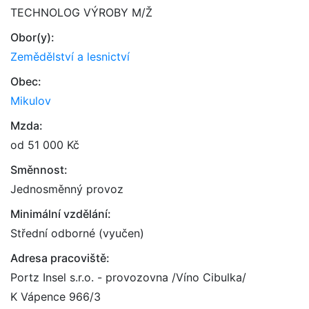
TECHNOLOG VÝROBY M/Ž
Obor(y):
Zemědělství a lesnictví
Obec:
Mikulov
Mzda:
od 51 000 Kč
Směnnost:
Jednosměnný provoz
Minimální vzdělání:
Střední odborné (vyučen)
Adresa pracoviště:
Portz Insel s.r.o. - provozovna /Víno Cibulka/
K Vápence 966/3