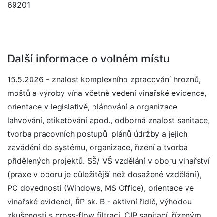
69201
Další informace o volném místu
15.5.2026 - znalost komplexního zpracování hroznů,
moštů a výroby vína včetně vedení vinařské evidence,
orientace v legislativě, plánování a organizace
lahvování, etiketování apod., odborná znalost sanitace,
tvorba pracovních postupů, plánů údržby a jejich
zavádění do systému, organizace, řízení a tvorba
přidělených projektů. SŠ/ VŠ vzdělání v oboru vinařství
(praxe v oboru je důležitější než dosažené vzdělání),
PC dovednosti (Windows, MS Office), orientace ve
vinařské evidenci, ŘP sk. B - aktivní řidič, výhodou
zkušenosti s cross-flow filtrací, CIP sanitací, řízeným