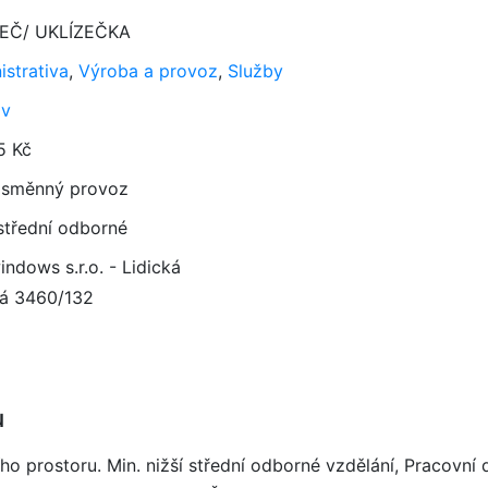
ZEČ/ UKLÍZEČKA
istrativa
,
Výroba a provoz
,
Služby
av
5 Kč
směnný provoz
 střední odborné
ndows s.r.o. - Lidická
ká 3460/132
u
ního prostoru. Min. nižší střední odborné vzdělání, Pracov