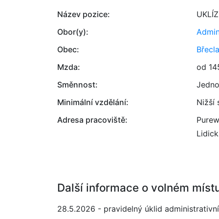
Název pozice:
UKLÍ
Obor(y):
Admin
Obec:
Břecl
Mzda:
od 14
Směnnost:
Jedno
Minimální vzdělání:
Nižší
Adresa pracoviště:
Purewi
Lidic
Další informace o volném míst
28.5.2026 - pravidelný úklid administrativ