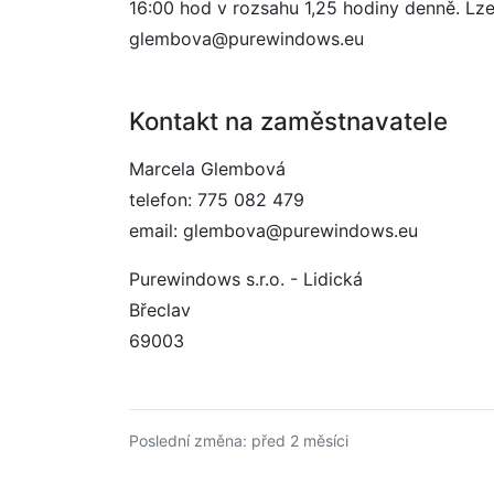
16:00 hod v rozsahu 1,25 hodiny denně. Lz
glembova@purewindows.eu
Kontakt na zaměstnavatele
Marcela Glembová
telefon: 775 082 479
email: glembova@purewindows.eu
Purewindows s.r.o. - Lidická
Břeclav
69003
Poslední změna: před 2 měsíci