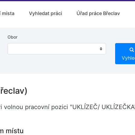
 místa
Vyhledat práci
Úřad práce Břeclav
Obor
Vyhle
řeclav)
avi volnou pracovní pozici "UKLÍZEČ/ UKLÍZEČKA
m místu