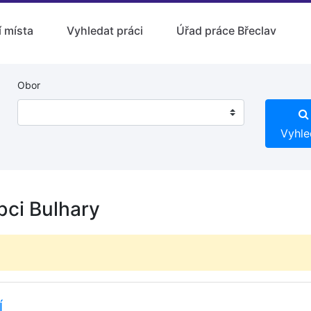
 místa
Vyhledat práci
Úřad práce Břeclav
Obor
Vyhle
bci Bulhary
Í