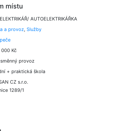
m místu
ELEKTRIKÁŘ/ AUTOELEKTRIKÁŘKA
a a provoz
,
Služby
peče
 000 Kč
směnný provoz
dní + praktická škola
AN CZ s.r.o.
nice 1289/1
1
u