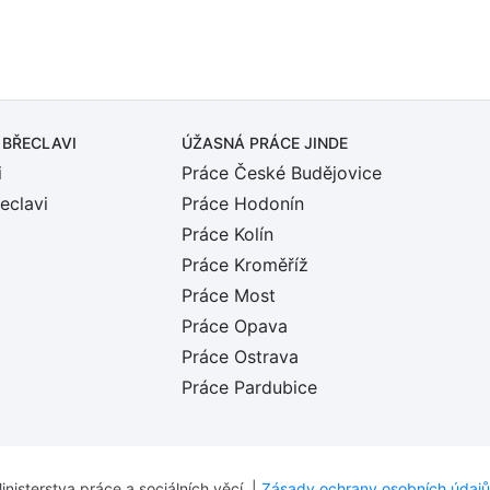
 BŘECLAVI
ÚŽASNÁ PRÁCE JINDE
i
Práce České Budějovice
eclavi
Práce Hodonín
Práce Kolín
Práce Kroměříž
Práce Most
Práce Opava
Práce Ostrava
Práce Pardubice
inisterstva práce a sociálních věcí. |
Zásady ochrany osobních údajů