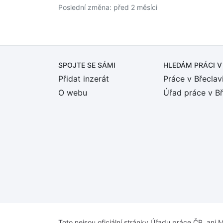
Poslední změna: před 2 měsíci
SPOJTE SE SÁMI
HLEDÁM PRÁCI
V
Přidat inzerát
Práce v Břeclav
O webu
Úřad práce v Bř
Toto nejsou oficiální stránky Úřadu práce ČR, ani M