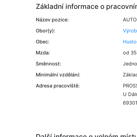
Základní informace o pracovní
Název pozice:
AUTO
Obor(y):
Výrob
Obec:
Husto
Mzda:
od 35
Směnnost:
Jedno
Minimální vzdělání:
Zákla
Adresa pracoviště:
PROSS
U Dál
6930
Další informace o volném míst