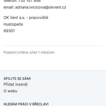
telefon: 730 157 956
email: adriana.ivicicova@okvent.cz
OK Vent a.s. - pracoviště
Hustopeče
69301
Poslední změna: před 1 měsícem
SPOJTE SE SÁMI
Přidat inzerát
O webu
HLEDÁM PRÁCI
V BŘECLAVI