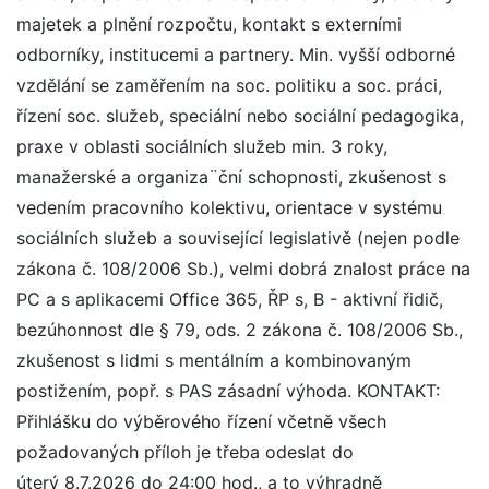
majetek a plnění rozpočtu, kontakt s externími
odborníky, institucemi a partnery. Min. vyšší odborné
vzdělání se zaměřením na soc. politiku a soc. práci,
řízení soc. služeb, speciální nebo sociální pedagogika,
praxe v oblasti sociálních služeb min. 3 roky,
manažerské a organiza¨ční schopnosti, zkušenost s
vedením pracovního kolektivu, orientace v systému
sociálních služeb a související legislativě (nejen podle
zákona č. 108/2006 Sb.), velmi dobrá znalost práce na
PC a s aplikacemi Office 365, ŘP s, B - aktivní řidič,
bezúhonnost dle § 79, ods. 2 zákona č. 108/2006 Sb.,
zkušenost s lidmi s mentálním a kombinovaným
postižením, popř. s PAS zásadní výhoda. KONTAKT:
Přihlášku do výběrového řízení včetně všech
požadovaných příloh je třeba odeslat do
úterý 8.7.2026 do 24:00 hod., a to výhradně